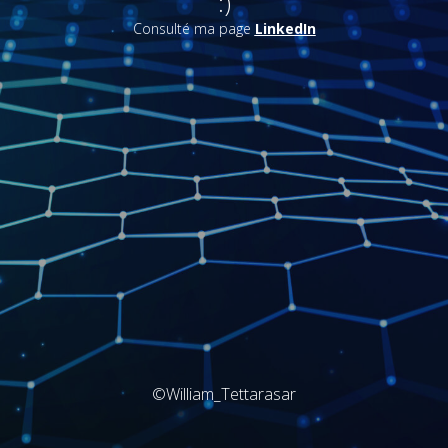
:)
Consulté ma page
LinkedIn
©William_Tettarasar